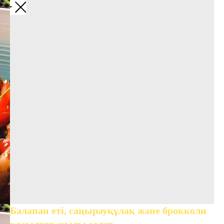
Балапан еті, саңырауқұлақ және брокколи