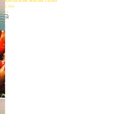
қосылған жылы салат
2 800
тг.